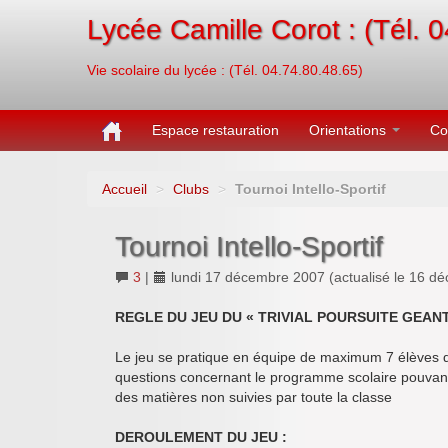
Lycée Camille Corot : (Tél. 
Vie scolaire du lycée : (Tél. 04.74.80.48.65)
Espace restauration
Orientations
Co
Accueil
>
Clubs
>
Tournoi Intello-Sportif
Tournoi Intello-Sportif
3
|
lundi 17 décembre 2007
(actualisé le
16 dé
REGLE DU JEU DU « TRIVIAL POURSUITE GEANT
Le jeu se pratique en équipe de maximum 7 élèves d
questions concernant le programme scolaire pouvant 
des matières non suivies par toute la classe
DEROULEMENT DU JEU :