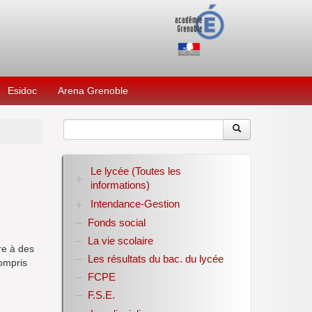
Esidoc
Arena Grenoble
Le lycée (Toutes les
informations)
Intendance-Gestion
RENTREE 2026-2027
Stage des élèves de seconde
Fonds social
Restauration scolaire
Bourses nationales
La vie scolaire
re à des
Conseil d’administration
Les résultats du bac. du lycée
compris
Année scolaire 2017-2018
FCPE
Année scolaire 2018-2019
Année scolaire 2019-2020
F.S.E.