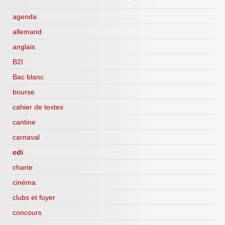
CDI
H.L.P.
agenda
allemand
anglais
B2I
Bac blanc
bourse
cahier de textes
cantine
carnaval
cdi
charte
cinéma
clubs et foyer
concours