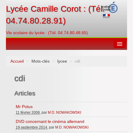
Lycée Camille Corot : (Tél.
04.74.80.28.91)
Vie scolaire du lycée : (Tél. 04.74.80.48.65)
Accueil
>
Mots-clés
>
lycee
>
cdi
Espace restauration
cdi
Orientations
Contacter
Articles
PRONOTE
Mr Potus
11 février 2008
, par
M D. NOWAKOWSKI
Créditer/Réserver
DVD concernant le cinéma allemand
ENT
19 septembre 2014
, par
M D. NOWAKOWSKI