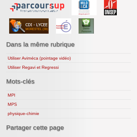
Année 2018-2019
Recettes...
Année 2019-2020
Ressources
Année 2020-2021
Année 2021-2022
Année 2022-2023
Année 2023-2024
Année 2024-2025
Dans la même rubrique
Année 2025-2026
Utiliser Aviméca (pointage vidéo)
Utiliser Regavi et Regressi
Mots-clés
MPI
MPS
physique-chimie
Partager cette page