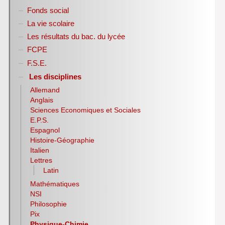
Stage des élèves de seconde
Fonds social
Restauration scolaire
Bourses nationales
La vie scolaire
Conseil d’administration
Les résultats du bac. du lycée
Année scolaire 2017-2018
FCPE
Année scolaire 2018-2019
Année scolaire 2019-2020
F.S.E.
Les disciplines
Allemand
Anglais
Sciences Economiques et Sociales
E.P.S.
Espagnol
Histoire-Géographie
Italien
Lettres
Latin
Mathématiques
NSI
Philosophie
Pix
Physique-Chimie