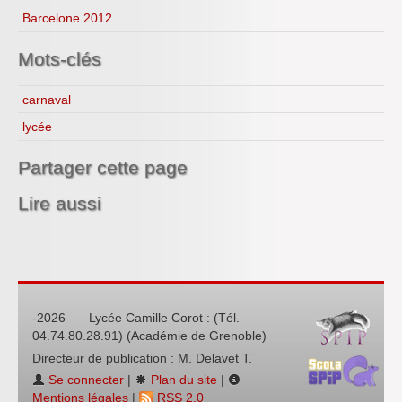
Barcelone 2012
Mots-clés
carnaval
lycée
Partager cette page
Lire aussi
-2026 — Lycée Camille Corot : (Tél.
04.74.80.28.91) (Académie de Grenoble)
Directeur de publication : M. Delavet T.
Se connecter
|
Plan du site
|
Mentions légales
|
RSS 2.0