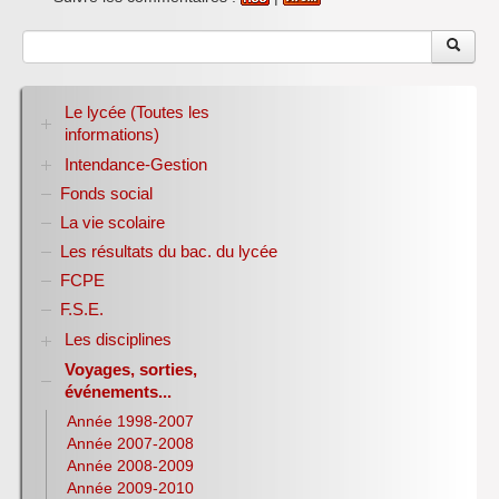
Le lycée (Toutes les
informations)
Intendance-Gestion
RENTREE 2026-2027
Stage des élèves de seconde
Fonds social
Restauration scolaire
Bourses nationales
La vie scolaire
Conseil d’administration
Les résultats du bac. du lycée
Année scolaire 2017-2018
FCPE
Année scolaire 2018-2019
Année scolaire 2019-2020
F.S.E.
Les disciplines
Voyages, sorties,
Allemand
événements...
Anglais
Sciences Economiques et Sociales
Année 1998-2007
E.P.S.
Année 2007-2008
Espagnol
Année 2008-2009
Histoire-Géographie
Année 2009-2010