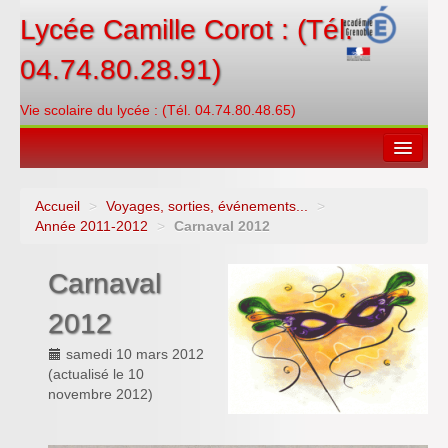
Lycée Camille Corot : (Tél.
04.74.80.28.91)
Vie scolaire du lycée : (Tél. 04.74.80.48.65)
Accueil
>
Voyages, sorties, événements...
>
Espace restauration
Année 2011-2012
>
Carnaval 2012
Orientations
Carnaval
Contacter
2012
PRONOTE
samedi 10 mars 2012
(actualisé le
10
Créditer/Réserver
novembre 2012
)
ENT