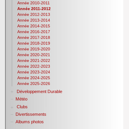
Italien
Année 2010-2011
Lettres
Année 2011-2012
Latin
Année 2012-2013
Année 2013-2014
Mathématiques
Année 2014-2015
NSI
Année 2016-2017
Philosophie
Année 2017-2018
Pix
Année 2018-2019
Physique-Chimie
Année 2019-2020
Notices d’utilisation de logiciels
Année 2020-2021
Olympiades nationales de la chimie
Année 2021-2022
S.T.M.G.
Année 2022-2023
S.N.T.
Année 2023-2024
S.V.T
Année 2024-2025
Lycéens au cinéma
Année 2025-2026
CDI
Développement Durable
H.L.P.
Météo
Biodiversité
Club bien-être et biodiversité ANNEE DE LA
Clubs
BIODIVERSITE
Divertissements
Club ZETETIQUE
Conférences organisées par référent culture ROCA
Albums photos
Alain
Informations métiers filière bois et EDD