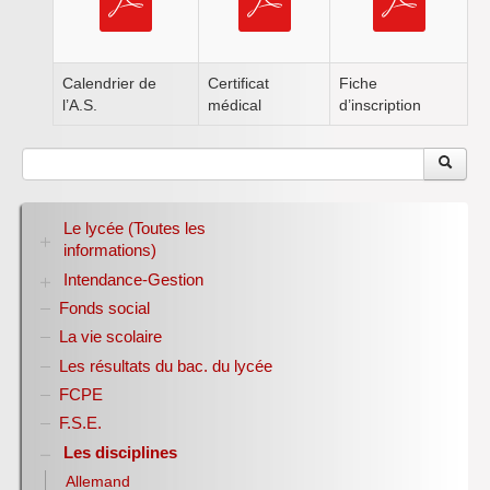
Inforizon
Esidoc
Calendrier de
Certificat
Fiche
Arena Grenoble
l’A.S.
médical
d’inscription
Le lycée (Toutes les
informations)
Intendance-Gestion
RENTREE 2026-2027
Stage des élèves de seconde
Fonds social
Restauration scolaire
Bourses nationales
La vie scolaire
Conseil d’administration
Les résultats du bac. du lycée
Année scolaire 2017-2018
FCPE
Année scolaire 2018-2019
Année scolaire 2019-2020
F.S.E.
Les disciplines
Allemand