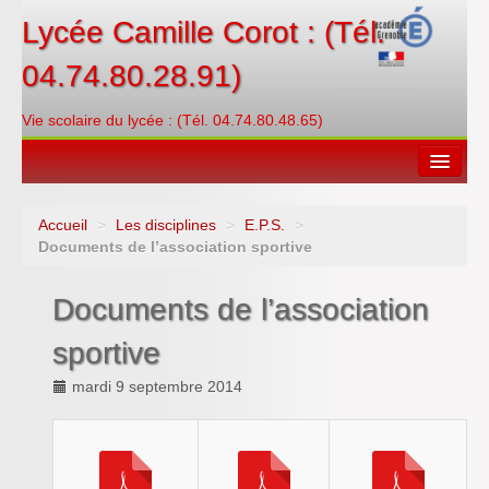
Lycée Camille Corot : (Tél.
04.74.80.28.91)
Vie scolaire du lycée : (Tél. 04.74.80.48.65)
Accueil
>
Les disciplines
>
E.P.S.
>
Espace restauration
Documents de l’association sportive
Orientations
Documents de l’association
Contacter
sportive
PRONOTE
mardi 9 septembre 2014
Créditer/Réserver
ENT