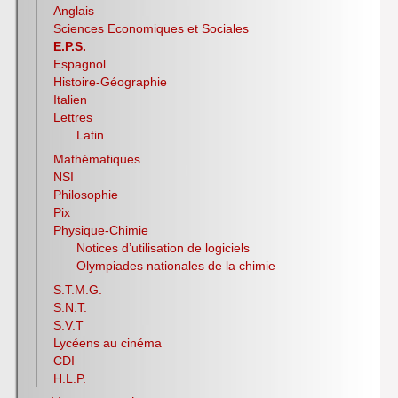
Anglais
Sciences Economiques et Sociales
E.P.S.
Espagnol
Histoire-Géographie
Italien
Lettres
Latin
Mathématiques
NSI
Philosophie
Pix
Physique-Chimie
Notices d’utilisation de logiciels
Olympiades nationales de la chimie
S.T.M.G.
S.N.T.
S.V.T
Lycéens au cinéma
CDI
H.L.P.