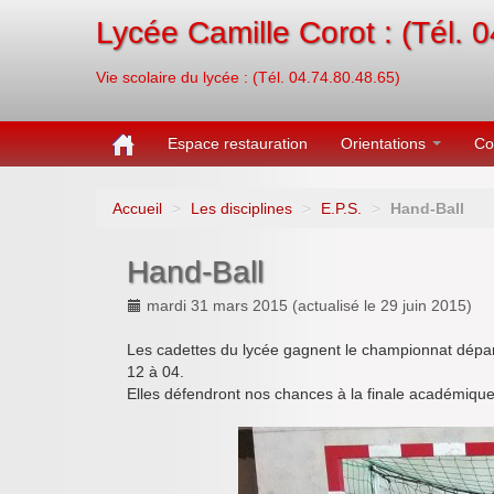
Lycée Camille Corot : (Tél. 
Vie scolaire du lycée : (Tél. 04.74.80.48.65)
Espace restauration
Orientations
Co
Accueil
>
Les disciplines
>
E.P.S.
>
Hand-Ball
Hand-Ball
mardi 31 mars 2015
(actualisé le
29 juin 2015
)
Les cadettes du lycée gagnent le championnat départem
12 à 04.
Elles défendront nos chances à la finale académiqu