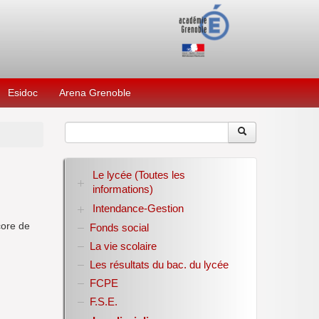
Esidoc
Arena Grenoble
Le lycée (Toutes les
informations)
Intendance-Gestion
RENTREE 2026-2027
Stage des élèves de seconde
core de
Fonds social
Restauration scolaire
Bourses nationales
La vie scolaire
Conseil d’administration
Les résultats du bac. du lycée
Année scolaire 2017-2018
FCPE
Année scolaire 2018-2019
Année scolaire 2019-2020
F.S.E.