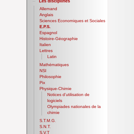
Les disciplines
Allemand
Anglais
Sciences Economiques et Sociales
E.P.S.
Espagnol
Histoire-Géographie
Italien
Lettres
Latin
Mathématiques
NSI
Philosophie
Pix
Physique-Chimie
Notices d’utilisation de
logiciels
Olympiades nationales de la
chimie
S.T.M.G.
S.N.T.
S.V.T