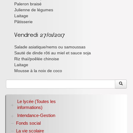
Paleron braisé
Julienne de légumes
Laitage
Pâtisserie
Salade asiatique/nems ou samoussas
Sauté de dinde rôti au miel et sauce soja
Riz thaï/poêlée chinoise
Laitage
Mousse à la noix de coco
Le lycée (Toutes les
informations)
Intendance-Gestion
RENTREE 2026-2027
Stage des élèves de seconde
Fonds social
Restauration scolaire
Bourses nationales
La vie scolaire