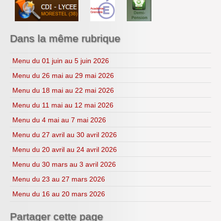
Année 2021-2022
S.T.M.G.
Année 2022-2023
S.N.T.
Année 2023-2024
S.V.T
Année 2024-2025
Lycéens au cinéma
Dans la même rubrique
Année 2025-2026
CDI
H.L.P.
Menu du 01 juin au 5 juin 2026
Menu du 26 mai au 29 mai 2026
Menu du 18 mai au 22 mai 2026
Menu du 11 mai au 12 mai 2026
Menu du 4 mai au 7 mai 2026
Menu du 27 avril au 30 avril 2026
Menu du 20 avril au 24 avril 2026
Menu du 30 mars au 3 avril 2026
Menu du 23 au 27 mars 2026
Menu du 16 au 20 mars 2026
Partager cette page