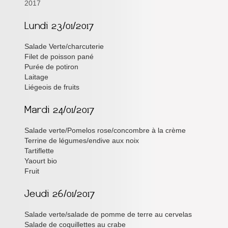
2017
Inforizon
Esidoc
Salade Verte/charcuterie
Arena Grenoble
Filet de poisson pané
Purée de potiron
Laitage
Liégeois de fruits
Salade verte/Pomelos rose/concombre à la crème
Terrine de légumes/endive aux noix
Tartiflette
Yaourt bio
Fruit
Salade verte/salade de pomme de terre au cervelas
Salade de coquillettes au crabe