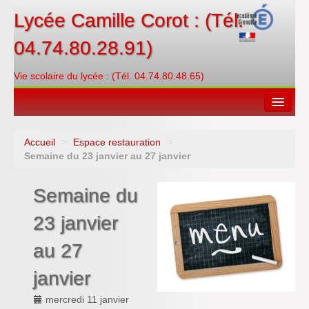
Lycée Camille Corot : (Tél.
04.74.80.28.91)
Vie scolaire du lycée : (Tél. 04.74.80.48.65)
Accueil
>
Espace restauration
>
Espace restauration
Semaine du 23 janvier au 27 janvier
Orientations
Semaine du
Contacter
23 janvier
PRONOTE
au 27
Créditer/Réserver
janvier
ENT
mercredi 11 janvier