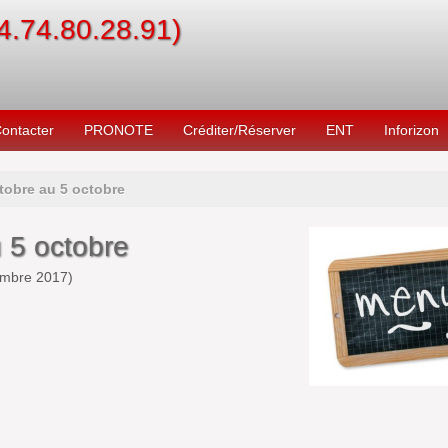
04.74.80.28.91)
ontacter
PRONOTE
Créditer/Réserver
ENT
Inforizon
tobre au 5 octobre
 5 octobre
embre 2017
)