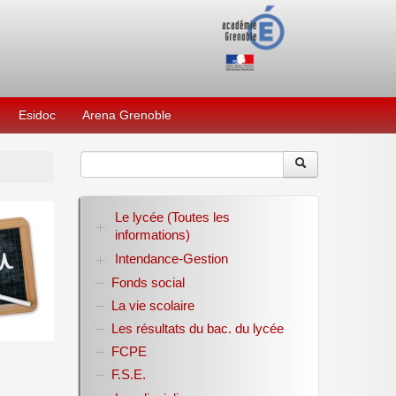
Esidoc
Arena Grenoble
Le lycée (Toutes les
informations)
Intendance-Gestion
RENTREE 2026-2027
Stage des élèves de seconde
Fonds social
Restauration scolaire
Bourses nationales
La vie scolaire
Conseil d’administration
Les résultats du bac. du lycée
Année scolaire 2017-2018
FCPE
Année scolaire 2018-2019
Année scolaire 2019-2020
F.S.E.