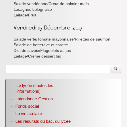
Salade vendéenne/Cœur de palmier maïs
Lasagnes bolognaise
Laitage/Fruit
Salade verte/Tomate mayonnaise/Rillettes de saumon
Salade de betterave et carotte
Diot de savoie/Flageolets au jus
Laitage/Crème dessert bio
Le lycée (Toutes les
informations)
Intendance-Gestion
RENTREE 2026-2027
Stage des élèves de seconde
Fonds social
Restauration scolaire
Bourses nationales
La vie scolaire
Conseil d’administration
Les résultats du bac. du lycée
Année scolaire 2017-2018