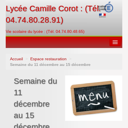
Lycée Camille Corot : (Tél.
04.74.80.28.91)
Vie scolaire du lycée : (Tél. 04.74.80.48.65)
Accueil
>
Espace restauration
>
Espace restauration
Semaine du 11 décembre au 15 décembre
Orientations
Semaine du
Contacter
11
PRONOTE
décembre
Créditer/Réserver
au 15
ENT
décembre