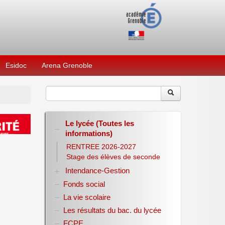
Esidoc
Arena Grenoble
Le lycée (Toutes les
informations)
RENTREE 2026-2027
Stage des élèves de seconde
Intendance-Gestion
Fonds social
Restauration scolaire
Bourses nationales
La vie scolaire
Conseil d’administration
Les résultats du bac. du lycée
Année scolaire 2017-2018
FCPE
Année scolaire 2018-2019