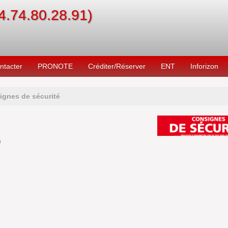
04.74.80.28.91)
ntacter
PRONOTE
Créditer/Réserver
ENT
Inforizon
ignes de sécurité
)