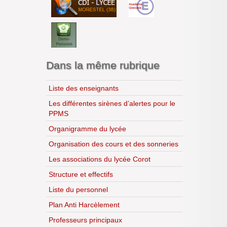
S.T.M.G.
Année 2024-2025
S.N.T.
Année 2025-2026
S.V.T
Lycéens au cinéma
CDI
H.L.P.
Dans la même rubrique
Liste des enseignants
Les différentes sirènes d’alertes pour le
PPMS
Organigramme du lycée
Organisation des cours et des sonneries
Les associations du lycée Corot
Structure et effectifs
Liste du personnel
Plan Anti Harcèlement
Professeurs principaux