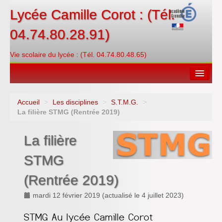
Lycée Camille Corot : (Tél.
04.74.80.28.91)
Vie scolaire du lycée : (Tél. 04.74.80.48.65)
Accueil
>
Les disciplines
>
S.T.M.G.
>
Espace restauration
La filière STMG (Rentrée 2019)
Orientations
La filière
Contacter
STMG
PRONOTE
(Rentrée 2019)
Créditer/Réserver
mardi 12 février 2019
(actualisé le
4 juillet 2023
)
ENT