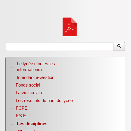
Le lycée (Toutes les
informations)
Intendance-Gestion
RENTREE 2026-2027
Stage des élèves de seconde
Fonds social
Restauration scolaire
Bourses nationales
La vie scolaire
Conseil d’administration
Les résultats du bac. du lycée
Année scolaire 2017-2018
FCPE
Année scolaire 2018-2019
Année scolaire 2019-2020
F.S.E.
Les disciplines