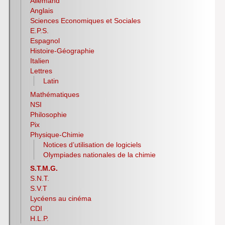
Allemand
Anglais
Sciences Economiques et Sociales
E.P.S.
Espagnol
Histoire-Géographie
Italien
Lettres
Latin
Mathématiques
NSI
Philosophie
Pix
Physique-Chimie
Notices d’utilisation de logiciels
Olympiades nationales de la chimie
S.T.M.G.
S.N.T.
S.V.T
Lycéens au cinéma
CDI
H.L.P.