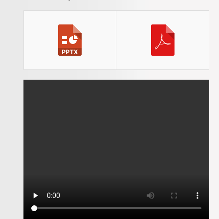
Inforizon
Esidoc
Arena Grenoble