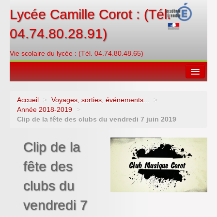
Lycée Camille Corot : (Tél.
04.74.80.28.91)
Vie scolaire du lycée : (Tél. 04.74.80.48.65)
Accueil
>
Voyages, sorties, événements...
>
Espace restauration
Année 2018-2019
>
Clip de la fête des clubs du vendredi 7 juin 2019
Orientations
Clip de la
Contacter
fête des
PRONOTE
clubs du
Créditer/Réserver
vendredi 7
ENT