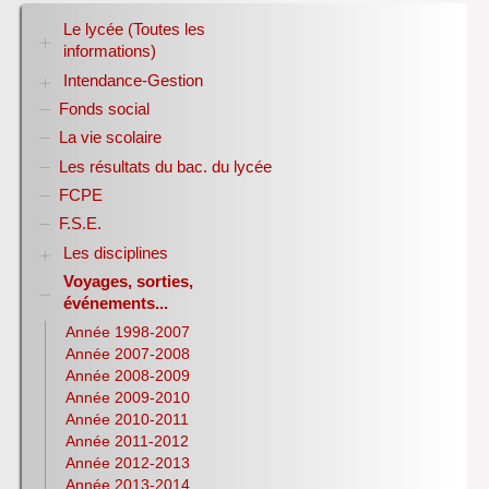
Le lycée (Toutes les
informations)
Intendance-Gestion
RENTREE 2026-2027
Stage des élèves de seconde
Fonds social
Restauration scolaire
Bourses nationales
La vie scolaire
Conseil d’administration
Les résultats du bac. du lycée
Année scolaire 2017-2018
FCPE
Année scolaire 2018-2019
Année scolaire 2019-2020
F.S.E.
Les disciplines
Voyages, sorties,
Allemand
événements...
Anglais
Sciences Economiques et Sociales
Année 1998-2007
E.P.S.
Année 2007-2008
Espagnol
Année 2008-2009
Histoire-Géographie
Année 2009-2010
Italien
Année 2010-2011
Lettres
Année 2011-2012
Latin
Année 2012-2013
Année 2013-2014
Mathématiques