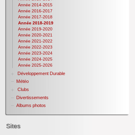
Année 2014-2015
NSI
Année 2016-2017
Philosophie
Année 2017-2018
Pix
Année 2018-2019
Physique-Chimie
Année 2019-2020
Notices d’utilisation de logiciels
Année 2020-2021
Olympiades nationales de la chimie
Année 2021-2022
S.T.M.G.
Année 2022-2023
S.N.T.
Année 2023-2024
S.V.T
Année 2024-2025
Lycéens au cinéma
Année 2025-2026
CDI
Développement Durable
H.L.P.
Météo
Biodiversité
Club bien-être et biodiversité ANNEE DE LA
Clubs
BIODIVERSITE
Divertissements
Club ZETETIQUE
Conférences organisées par référent culture ROCA
Albums photos
Alain
Informations métiers filière bois et EDD
Jeux EDD pour TOUT le lycée
Sites
Copenhague 2009
Le bio...logique