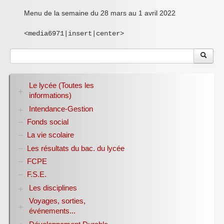
Inforizon
Menu de la semaine du 28 mars au 1 avril 2022
Esidoc
<media6971|insert|center>
Arena Grenoble
Le lycée (Toutes les
informations)
Intendance-Gestion
RENTREE 2026-2027
Stage des élèves de seconde
Fonds social
Restauration scolaire
Bourses nationales
La vie scolaire
Conseil d’administration
Les résultats du bac. du lycée
Année scolaire 2017-2018
FCPE
Année scolaire 2018-2019
Année scolaire 2019-2020
F.S.E.
Les disciplines
Voyages, sorties,
Allemand
événements...
Anglais
Sciences Economiques et Sociales