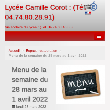
Lycée Camille Corot : (Tél.
04.74.80.28.91)
Vie scolaire du lycée : (Tél. 04.74.80.48.65)
Accueil
>
Espace restauration
>
Espace restauration
Menu de la semaine du 28 mars au 1 avril 2022
Orientations
Menu de la
Contacter
semaine du
PRONOTE
28 mars au
Créditer/Réserver
1 avril 2022
ENT
lundi 28 mars 2022