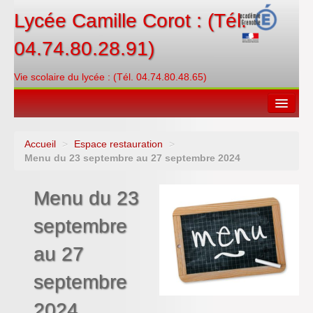
Lycée Camille Corot : (Tél.
04.74.80.28.91)
Vie scolaire du lycée : (Tél. 04.74.80.48.65)
Accueil
>
Espace restauration
>
Espace restauration
Menu du 23 septembre au 27 septembre 2024
Orientations
Menu du 23
Contacter
septembre
PRONOTE
au 27
Créditer/Réserver
septembre
ENT
2024