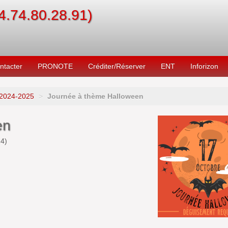
04.74.80.28.91)
ntacter
PRONOTE
Créditer/Réserver
ENT
Inforizon
2024-2025
>
Journée à thème Halloween
en
24
)