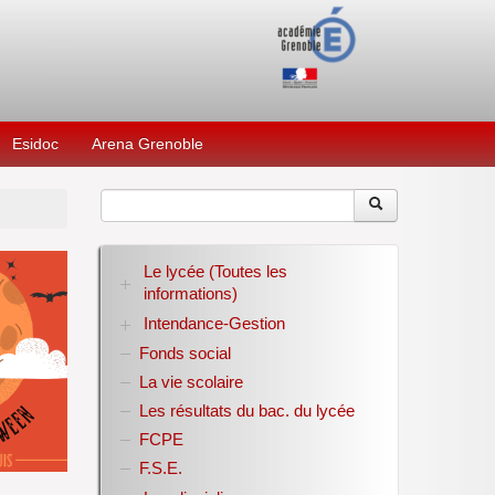
Esidoc
Arena Grenoble
Le lycée (Toutes les
informations)
Intendance-Gestion
RENTREE 2026-2027
Stage des élèves de seconde
Fonds social
Restauration scolaire
Bourses nationales
La vie scolaire
Conseil d’administration
Les résultats du bac. du lycée
Année scolaire 2017-2018
FCPE
Année scolaire 2018-2019
Année scolaire 2019-2020
F.S.E.