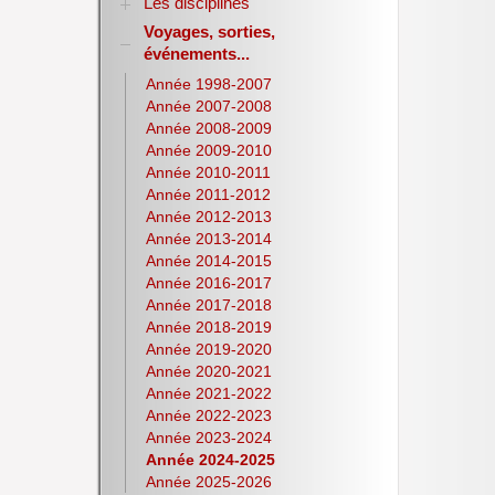
Les disciplines
Voyages, sorties,
Allemand
événements...
Anglais
Sciences Economiques et Sociales
Année 1998-2007
E.P.S.
Année 2007-2008
Espagnol
Année 2008-2009
Histoire-Géographie
Année 2009-2010
Italien
Année 2010-2011
Lettres
Année 2011-2012
Latin
Année 2012-2013
Année 2013-2014
Mathématiques
Année 2014-2015
NSI
Année 2016-2017
Philosophie
Année 2017-2018
Pix
Année 2018-2019
Physique-Chimie
Année 2019-2020
Notices d’utilisation de
Année 2020-2021
logiciels
Année 2021-2022
Olympiades nationales de la
Année 2022-2023
chimie
Année 2023-2024
S.T.M.G.
Année 2024-2025
S.N.T.
Année 2025-2026
S.V.T