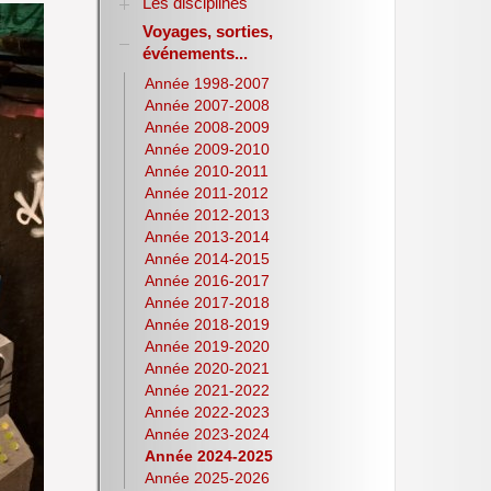
Les disciplines
Voyages, sorties,
Allemand
événements...
Anglais
Sciences Economiques et Sociales
Année 1998-2007
E.P.S.
Année 2007-2008
Espagnol
Année 2008-2009
Histoire-Géographie
Année 2009-2010
Italien
Année 2010-2011
Lettres
Année 2011-2012
Latin
Année 2012-2013
Année 2013-2014
Mathématiques
Année 2014-2015
NSI
Année 2016-2017
Philosophie
Année 2017-2018
Pix
Année 2018-2019
Physique-Chimie
Année 2019-2020
Notices d’utilisation de
Année 2020-2021
logiciels
Année 2021-2022
Olympiades nationales de la
Année 2022-2023
chimie
Année 2023-2024
S.T.M.G.
Année 2024-2025
S.N.T.
Année 2025-2026
S.V.T