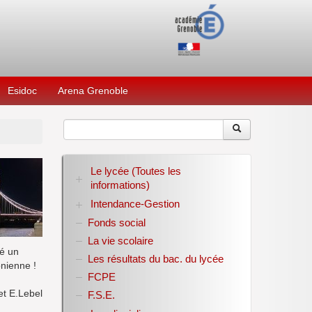
Esidoc
Arena Grenoble
Le lycée (Toutes les
informations)
Intendance-Gestion
RENTREE 2026-2027
Stage des élèves de seconde
Fonds social
Restauration scolaire
Bourses nationales
La vie scolaire
Conseil d’administration
sé un
Les résultats du bac. du lycée
Année scolaire 2017-2018
onienne !
FCPE
Année scolaire 2018-2019
Année scolaire 2019-2020
et E.Lebel
F.S.E.