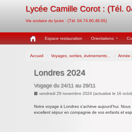
Lycée Camille Corot : (Tél. 
Vie scolaire du lycée : (Tél. 04.74.80.48.65)
Espace restauration
Orientations
Co
Accueil
>
Voyages, sorties, événements...
>
Année 
Londres 2024
Vogage du 24/11 au 29/11
vendredi 29 novembre 2024
(actualisé le
16 octo
Notre voyage à Londres s’achève aujourd’hui. Nous r
excellent séjour en compagnie de vos enfants et esp