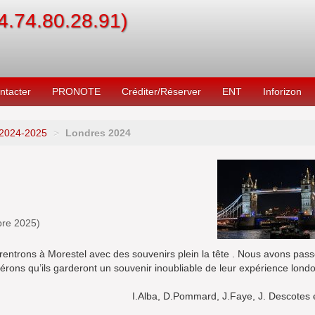
04.74.80.28.91)
ntacter
PRONOTE
Créditer/Réserver
ENT
Inforizon
2024-2025
>
Londres 2024
bre 2025
)
entrons à Morestel avec des souvenirs plein la tête . Nous avons pas
érons qu’ils garderont un souvenir inoubliable de leur expérience lond
I.Alba, D.Pommard, J.Faye, J. Descotes 