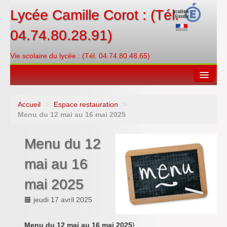
Lycée Camille Corot : (Tél.
04.74.80.28.91)
Vie scolaire du lycée : (Tél. 04.74.80.48.65)
Accueil
>
Espace restauration
>
Espace restauration
Menu du 12 mai au 16 mai 2025
Orientations
Menu du 12
Contacter
mai au 16
PRONOTE
mai 2025
Créditer/Réserver
jeudi 17 avril 2025
ENT
Menu du 12 mai au 16 mai 2025
}