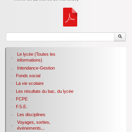
Inforizon
Esidoc
Arena Grenoble
Le lycée (Toutes les
informations)
Intendance-Gestion
RENTREE 2026-2027
Stage des élèves de seconde
Fonds social
Restauration scolaire
Bourses nationales
La vie scolaire
Conseil d’administration
Les résultats du bac. du lycée
Année scolaire 2017-2018
FCPE
Année scolaire 2018-2019
Année scolaire 2019-2020
F.S.E.
Les disciplines
Voyages, sorties,
Allemand
événements...
Anglais