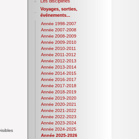
Les disciplines
Voyages, sorties,
Allemand
événements...
Anglais
Sciences Economiques et Sociales
Année 1998-2007
E.P.S.
Année 2007-2008
Espagnol
Année 2008-2009
Histoire-Géographie
Année 2009-2010
Italien
Année 2010-2011
Lettres
Année 2011-2012
Latin
Année 2012-2013
Année 2013-2014
Mathématiques
Année 2014-2015
NSI
Année 2016-2017
Philosophie
Année 2017-2018
Pix
Année 2018-2019
Physique-Chimie
Année 2019-2020
Notices d’utilisation de
Année 2020-2021
logiciels
Année 2021-2022
Olympiades nationales de la
Année 2022-2023
chimie
Année 2023-2024
S.T.M.G.
Année 2024-2025
isibles
S.N.T.
Année 2025-2026
S.V.T