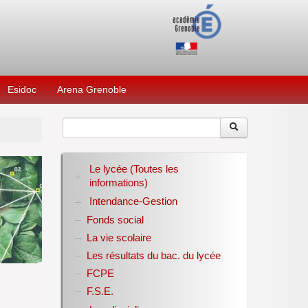
Esidoc
Arena Grenoble
Le lycée (Toutes les
informations)
Intendance-Gestion
RENTREE 2026-2027
Stage des élèves de seconde
Fonds social
Restauration scolaire
Bourses nationales
La vie scolaire
Conseil d’administration
Les résultats du bac. du lycée
Année scolaire 2017-2018
FCPE
Année scolaire 2018-2019
Année scolaire 2019-2020
F.S.E.