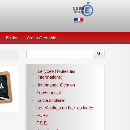
Esidoc
Arena Grenoble
Le lycée (Toutes les
informations)
Intendance-Gestion
RENTREE 2026-2027
Stage des élèves de seconde
Fonds social
Restauration scolaire
Bourses nationales
La vie scolaire
Conseil d’administration
Les résultats du bac. du lycée
Année scolaire 2017-2018
FCPE
Année scolaire 2018-2019
Année scolaire 2019-2020
F.S.E.