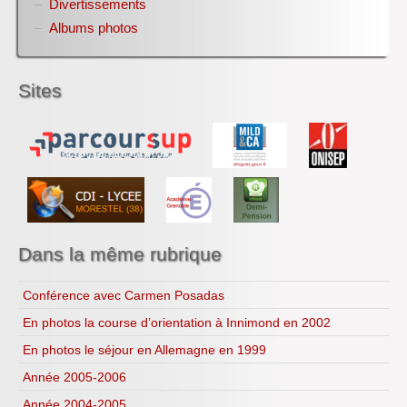
Divertissements
Club ZETETIQUE
Conférences organisées par référent culture ROCA
Albums photos
Alain
Informations métiers filière bois et EDD
Jeux EDD pour TOUT le lycée
Sites
Copenhague 2009
Le bio...logique
Recettes...
Ressources
Dans la même rubrique
Conférence avec Carmen Posadas
En photos la course d’orientation à Innimond en 2002
En photos le séjour en Allemagne en 1999
Année 2005-2006
Année 2004-2005