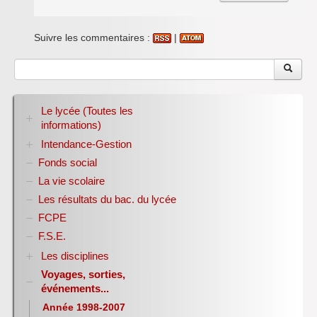
Suivre les commentaires :
|
Le lycée (Toutes les
informations)
Intendance-Gestion
RENTREE 2026-2027
Stage des élèves de seconde
Fonds social
Restauration scolaire
Bourses nationales
La vie scolaire
Conseil d’administration
Les résultats du bac. du lycée
Année scolaire 2017-2018
FCPE
Année scolaire 2018-2019
Année scolaire 2019-2020
F.S.E.
Les disciplines
Voyages, sorties,
Allemand
événements...
Anglais
Sciences Economiques et Sociales
Année 1998-2007
E.P.S.