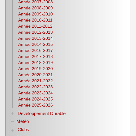
Année 2007-2008
Espagnol
Année 2008-2009
Histoire-Géographie
Année 2009-2010
Italien
Année 2010-2011
Lettres
Année 2011-2012
Latin
Année 2012-2013
Année 2013-2014
Mathématiques
Année 2014-2015
NSI
Année 2016-2017
Philosophie
Année 2017-2018
Pix
Année 2018-2019
Physique-Chimie
Année 2019-2020
Notices d’utilisation de logiciels
Année 2020-2021
Olympiades nationales de la chimie
Année 2021-2022
S.T.M.G.
Année 2022-2023
S.N.T.
Année 2023-2024
S.V.T
Année 2024-2025
Lycéens au cinéma
Année 2025-2026
CDI
Développement Durable
H.L.P.
Météo
Biodiversité
Club bien-être et biodiversité ANNEE DE LA
Clubs
BIODIVERSITE