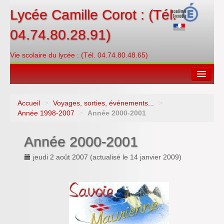
Lycée Camille Corot : (Tél.
04.74.80.28.91)
Vie scolaire du lycée : (Tél. 04.74.80.48.65)
Accueil
>
Voyages, sorties, événements...
>
Espace restauration
Année 1998-2007
>
Année 2000-2001
Orientations
Année 2000-2001
Contacter
jeudi 2 août 2007
(actualisé le
14 janvier 2009
)
PRONOTE
Créditer/Réserver
ENT