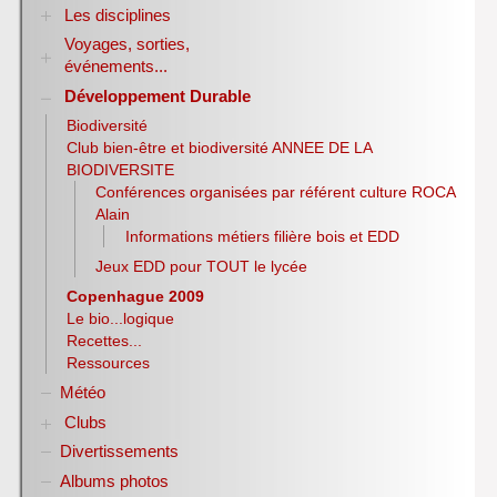
Les disciplines
Voyages, sorties,
Allemand
événements...
Anglais
Sciences Economiques et Sociales
Développement Durable
Année 1998-2007
E.P.S.
Année 2007-2008
Biodiversité
Espagnol
Année 2008-2009
Club bien-être et biodiversité ANNEE DE LA
Histoire-Géographie
Année 2009-2010
BIODIVERSITE
Italien
Année 2010-2011
Conférences organisées par référent culture ROCA
Lettres
Année 2011-2012
Alain
Latin
Année 2012-2013
Informations métiers filière bois et EDD
Année 2013-2014
Mathématiques
Jeux EDD pour TOUT le lycée
Année 2014-2015
NSI
Année 2016-2017
Philosophie
Copenhague 2009
Année 2017-2018
Pix
Le bio...logique
Année 2018-2019
Physique-Chimie
Recettes...
Année 2019-2020
Notices d’utilisation de logiciels
Ressources
Année 2020-2021
Olympiades nationales de la chimie
Météo
Année 2021-2022
S.T.M.G.
Clubs
Année 2022-2023
S.N.T.
Année 2023-2024
Divertissements
Club ZETETIQUE
S.V.T
Année 2024-2025
Albums photos
Lycéens au cinéma
Année 2025-2026