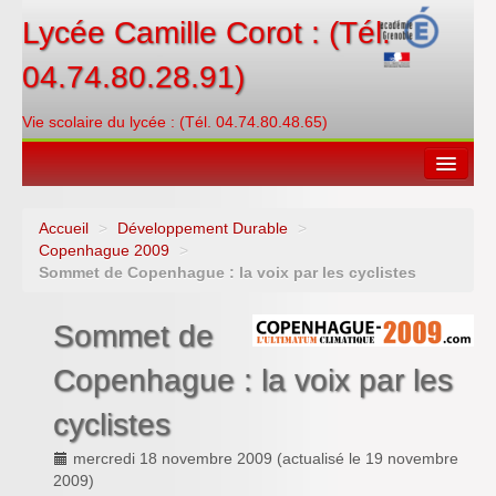
Lycée Camille Corot : (Tél.
04.74.80.28.91)
Vie scolaire du lycée : (Tél. 04.74.80.48.65)
Accueil
>
Développement Durable
>
Espace restauration
Copenhague 2009
>
Sommet de Copenhague : la voix par les cyclistes
Orientations
Sommet de
Contacter
Copenhague : la voix par les
PRONOTE
cyclistes
Créditer/Réserver
mercredi 18 novembre 2009
(actualisé le
19 novembre
ENT
2009
)