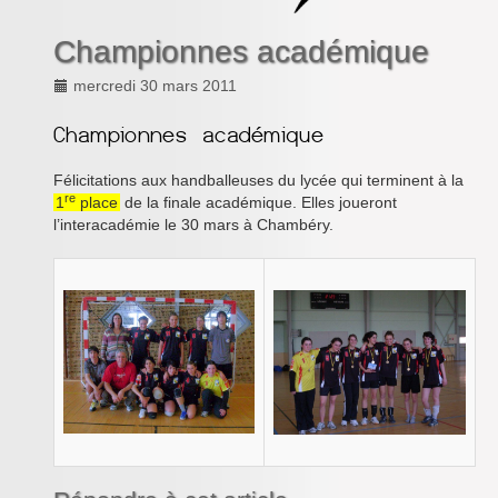
Inforizon
Championnes académique
Esidoc
mercredi 30 mars 2011
Arena Grenoble
Félicitations aux handballeuses du lycée qui terminent à la
re
1
place
de la finale académique. Elles joueront
l’interacadémie le 30 mars à Chambéry.