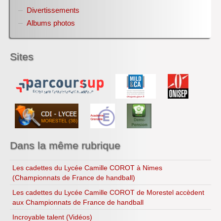
BIODIVERSITE
Divertissements
Club ZETETIQUE
Conférences organisées par référent culture ROCA
Albums photos
Alain
Informations métiers filière bois et EDD
Jeux EDD pour TOUT le lycée
Sites
Copenhague 2009
Le bio...logique
Recettes...
Ressources
Dans la même rubrique
Les cadettes du Lycée Camille COROT à Nimes
(Championnats de France de handball)
Les cadettes du Lycée Camille COROT de Morestel accèdent
aux Championnats de France de handball
Incroyable talent (Vidéos)