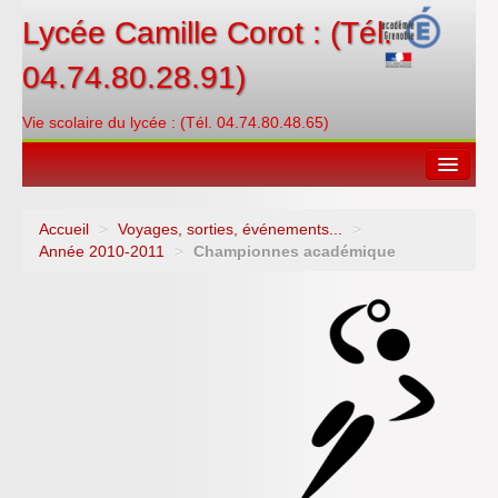
Lycée Camille Corot : (Tél.
04.74.80.28.91)
Vie scolaire du lycée : (Tél. 04.74.80.48.65)
Accueil
>
Voyages, sorties, événements...
>
Espace restauration
Année 2010-2011
>
Championnes académique
Orientations
Contacter
PRONOTE
Créditer/Réserver
ENT