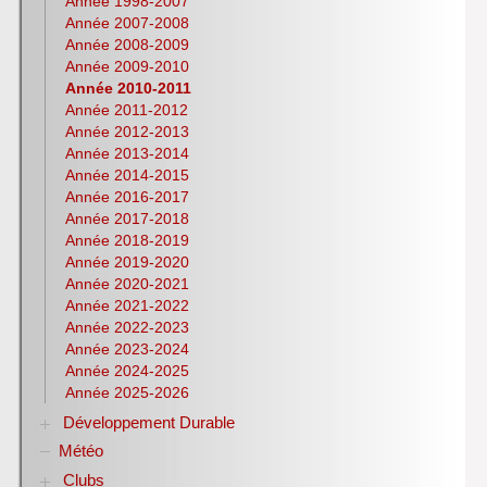
Année 1998-2007
E.P.S.
Année 2007-2008
Espagnol
Année 2008-2009
Histoire-Géographie
Année 2009-2010
Italien
Année 2010-2011
Lettres
Année 2011-2012
Latin
Année 2012-2013
Année 2013-2014
Mathématiques
Année 2014-2015
NSI
Année 2016-2017
Philosophie
Année 2017-2018
Pix
Année 2018-2019
Physique-Chimie
Année 2019-2020
Notices d’utilisation de logiciels
Année 2020-2021
Olympiades nationales de la chimie
Année 2021-2022
S.T.M.G.
Année 2022-2023
S.N.T.
Année 2023-2024
S.V.T
Année 2024-2025
Lycéens au cinéma
Année 2025-2026
CDI
Développement Durable
H.L.P.
Météo
Biodiversité
Club bien-être et biodiversité ANNEE DE LA
Clubs