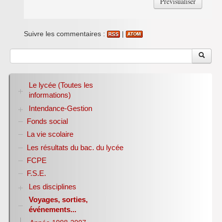
Suivre les commentaires :
|
Le lycée (Toutes les
informations)
Intendance-Gestion
RENTREE 2026-2027
Stage des élèves de seconde
Fonds social
Restauration scolaire
Bourses nationales
La vie scolaire
Conseil d’administration
Les résultats du bac. du lycée
Année scolaire 2017-2018
FCPE
Année scolaire 2018-2019
Année scolaire 2019-2020
F.S.E.
Les disciplines
Voyages, sorties,
Allemand
événements...
Anglais
Sciences Economiques et Sociales