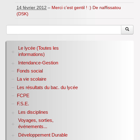
14 février 2012
–
Merci c’est gentil ! :) De naffissatou
(DSK)
Le lycée (Toutes les
informations)
Intendance-Gestion
RENTREE 2026-2027
Stage des élèves de seconde
Fonds social
Restauration scolaire
Bourses nationales
La vie scolaire
Conseil d’administration
Les résultats du bac. du lycée
Année scolaire 2017-2018
FCPE
Année scolaire 2018-2019
Année scolaire 2019-2020
F.S.E.
Les disciplines
Voyages, sorties,
Allemand
événements...
Anglais
Sciences Economiques et Sociales
Développement Durable
Année 1998-2007
E.P.S.