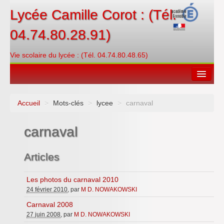
Lycée Camille Corot : (Tél.
04.74.80.28.91)
Vie scolaire du lycée : (Tél. 04.74.80.48.65)
Accueil
>
Mots-clés
>
lycee
>
carnaval
Espace restauration
carnaval
Orientations
Contacter
Articles
PRONOTE
Les photos du carnaval 2010
24 février 2010
, par
M D. NOWAKOWSKI
Créditer/Réserver
Carnaval 2008
ENT
27 juin 2008
, par
M D. NOWAKOWSKI