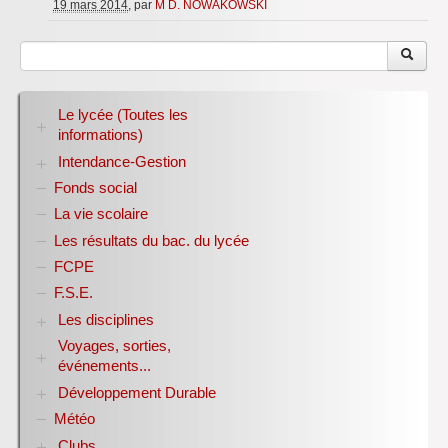
19 mars 2014
, par
M D. NOWAKOWSKI
Le lycée (Toutes les
informations)
Intendance-Gestion
RENTREE 2026-2027
Stage des élèves de seconde
Fonds social
Restauration scolaire
Bourses nationales
La vie scolaire
Conseil d’administration
Les résultats du bac. du lycée
Année scolaire 2017-2018
FCPE
Année scolaire 2018-2019
Année scolaire 2019-2020
F.S.E.
Les disciplines
Voyages, sorties,
Allemand
événements...
Anglais
Sciences Economiques et Sociales
Développement Durable
Année 1998-2007
E.P.S.
Année 2007-2008
Météo
Biodiversité
Espagnol
Année 2008-2009
Club bien-être et biodiversité ANNEE DE LA
Clubs
Histoire-Géographie