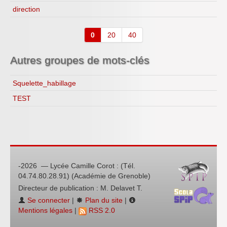
direction
0
20
40
Autres groupes de mots-clés
Squelette_habillage
TEST
-2026 — Lycée Camille Corot : (Tél.
04.74.80.28.91) (Académie de Grenoble)
Directeur de publication : M. Delavet T.
Se connecter
|
Plan du site
|
Mentions légales
|
RSS 2.0