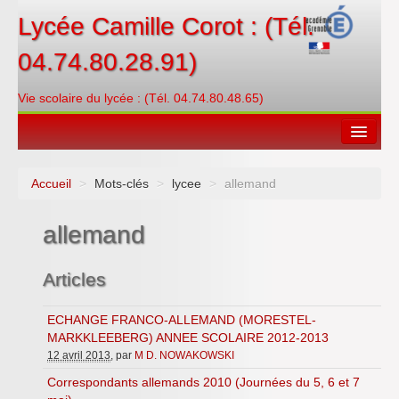
Lycée Camille Corot : (Tél.
04.74.80.28.91)
Vie scolaire du lycée : (Tél. 04.74.80.48.65)
Accueil
>
Mots-clés
>
lycee
>
allemand
Espace restauration
allemand
Orientations
Contacter
Articles
PRONOTE
ECHANGE FRANCO-ALLEMAND (MORESTEL-
MARKKLEEBERG) ANNEE SCOLAIRE 2012-2013
Créditer/Réserver
12 avril 2013
, par
M D. NOWAKOWSKI
ENT
Correspondants allemands 2010 (Journées du 5, 6 et 7