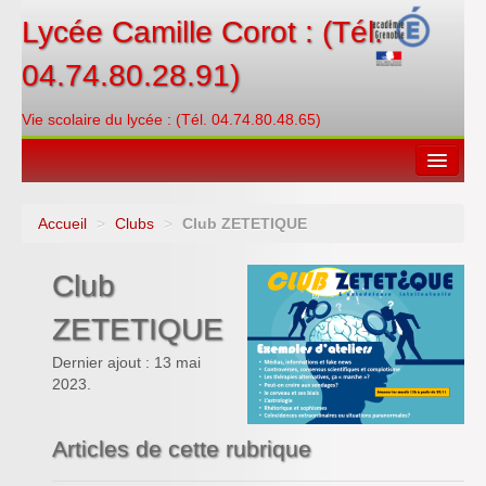
Lycée Camille Corot : (Tél.
04.74.80.28.91)
Vie scolaire du lycée : (Tél. 04.74.80.48.65)
Accueil
>
Clubs
>
Club ZETETIQUE
Espace restauration
Club
Orientations
ZETETIQUE
Contacter
Dernier ajout : 13 mai
PRONOTE
2023.
Créditer/Réserver
Articles de cette rubrique
ENT