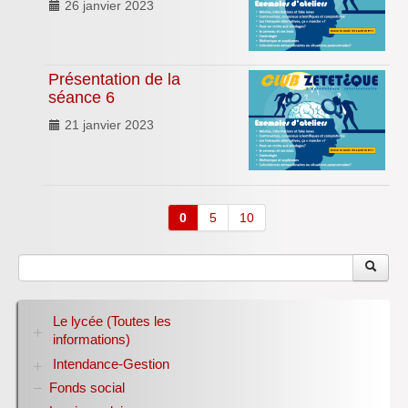
26 janvier 2023
Présentation de la
séance 6
21 janvier 2023
0
5
10
Le lycée (Toutes les
informations)
Intendance-Gestion
RENTREE 2026-2027
Stage des élèves de seconde
Fonds social
Restauration scolaire
Bourses nationales