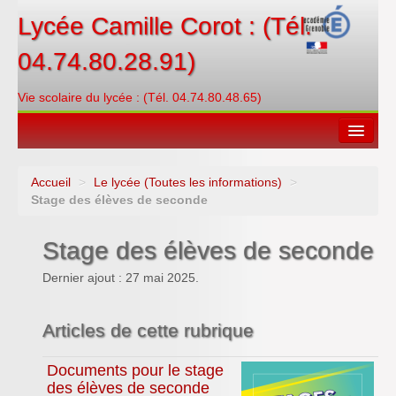
Lycée Camille Corot : (Tél.
04.74.80.28.91)
Vie scolaire du lycée : (Tél. 04.74.80.48.65)
Accueil
>
Le lycée (Toutes les informations)
>
Espace restauration
Stage des élèves de seconde
Orientations
Stage des élèves de seconde
Contacter
Dernier ajout : 27 mai 2025.
PRONOTE
Articles de cette rubrique
Créditer/Réserver
Documents pour le stage
ENT
des élèves de seconde