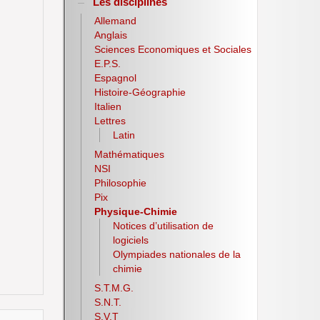
Les disciplines
Allemand
Anglais
Sciences Economiques et Sociales
E.P.S.
Espagnol
Histoire-Géographie
Italien
Lettres
Latin
Mathématiques
NSI
Philosophie
Pix
Physique-Chimie
Notices d’utilisation de
logiciels
Olympiades nationales de la
chimie
S.T.M.G.
S.N.T.
S.V.T