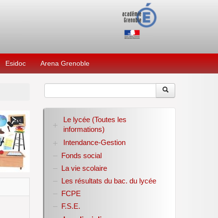
Esidoc
Arena Grenoble
Le lycée (Toutes les
informations)
Intendance-Gestion
RENTREE 2026-2027
Stage des élèves de seconde
Fonds social
Restauration scolaire
Bourses nationales
La vie scolaire
Conseil d’administration
Les résultats du bac. du lycée
Année scolaire 2017-2018
FCPE
Année scolaire 2018-2019
Année scolaire 2019-2020
F.S.E.