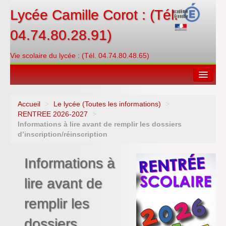
Lycée Camille Corot : (Tél.
04.74.80.28.91)
Vie scolaire du lycée : (Tél. 04.74.80.48.65)
Accueil
>
Le lycée (Toutes les informations)
>
Espace restauration
RENTREE 2026-2027
>
Informations à lire avant de remplir les dossiers
Orientations
d’inscription/réinscription
Contacter
Informations à
PRONOTE
lire avant de
Créditer/Réserver
remplir les
ENT
dossiers