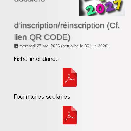
Inforizon
Esidoc
d’inscription/réinscription (Cf.
Arena Grenoble
lien QR CODE)
mercredi 27 mai 2026
(actualisé le
30 juin 2026
)