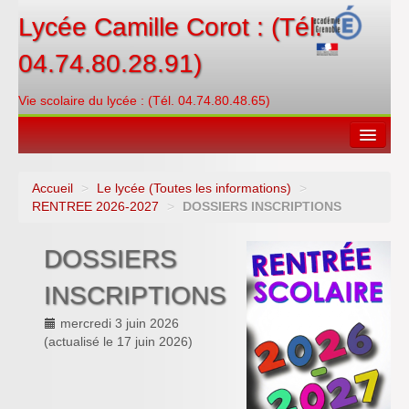
Lycée Camille Corot : (Tél.
04.74.80.28.91)
Vie scolaire du lycée : (Tél. 04.74.80.48.65)
Accueil
>
Le lycée (Toutes les informations)
>
Espace restauration
RENTREE 2026-2027
>
DOSSIERS INSCRIPTIONS
Orientations
DOSSIERS
Contacter
INSCRIPTIONS
PRONOTE
mercredi 3 juin 2026
(actualisé le
17 juin 2026
)
Créditer/Réserver
ENT