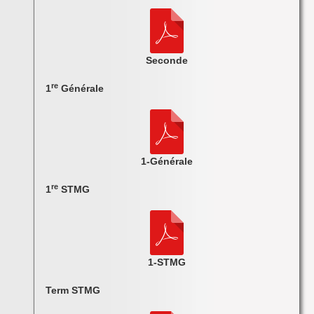
Seconde
re
1
Générale
1-Générale
re
1
STMG
1-STMG
Term STMG