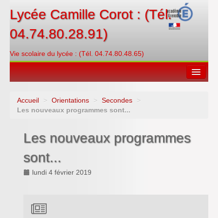
Lycée Camille Corot : (Tél.
04.74.80.28.91)
Vie scolaire du lycée : (Tél. 04.74.80.48.65)
Accueil
>
Orientations
>
Secondes
>
Espace restauration
Les nouveaux programmes sont...
Orientations
Les nouveaux programmes
Contacter
sont...
PRONOTE
lundi 4 février 2019
Créditer/Réserver
ENT