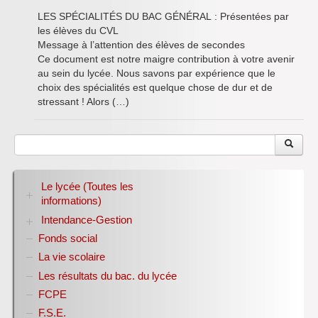
LES SPÉCIALITÉS DU BAC GÉNÉRAL : Présentées par
les élèves du CVL
Message à l’attention des élèves de secondes
Ce document est notre maigre contribution à votre avenir
au sein du lycée. Nous savons par expérience que le
choix des spécialités est quelque chose de dur et de
stressant ! Alors (…)
Le lycée (Toutes les
informations)
Intendance-Gestion
RENTREE 2026-2027
Stage des élèves de seconde
Fonds social
Restauration scolaire
Bourses nationales
La vie scolaire
Conseil d’administration
Les résultats du bac. du lycée
Année scolaire 2017-2018
FCPE
Année scolaire 2018-2019
Année scolaire 2019-2020
F.S.E.