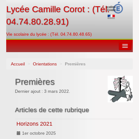
Lycée Camille Corot : (Tél.
04.74.80.28.91)
Vie scolaire du lycée : (Tél. 04.74.80.48.65)
Accueil
>
Orientations
>
Premières
Espace restauration
Premières
Orientations
Dernier ajout : 3 mars 2022.
Contacter
PRONOTE
Articles de cette rubrique
Créditer/Réserver
Horizons 2021
ENT
1er octobre 2025