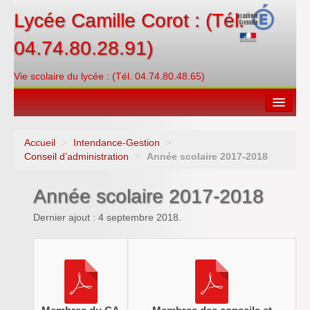
Lycée Camille Corot : (Tél.
04.74.80.28.91)
Vie scolaire du lycée : (Tél. 04.74.80.48.65)
Accueil
>
Intendance-Gestion
>
Espace restauration
Conseil d’administration
>
Année scolaire 2017-2018
Orientations
Année scolaire 2017-2018
Contacter
Dernier ajout : 4 septembre 2018.
PRONOTE
Créditer/Réserver
ENT