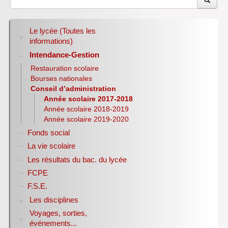
Le lycée (Toutes les
informations)
Intendance-Gestion
RENTREE 2026-2027
Stage des élèves de seconde
Restauration scolaire
Bourses nationales
Conseil d’administration
Année scolaire 2017-2018
Année scolaire 2018-2019
Année scolaire 2019-2020
Fonds social
La vie scolaire
Les résultats du bac. du lycée
FCPE
F.S.E.
Les disciplines
Voyages, sorties,
Allemand
événements...
Anglais