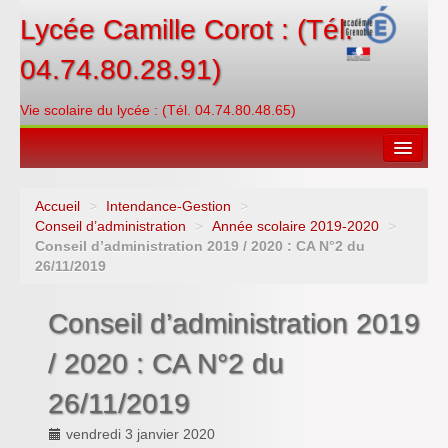
Lycée Camille Corot : (Tél.
04.74.80.28.91)
Vie scolaire du lycée : (Tél. 04.74.80.48.65)
Accueil
>
Intendance-Gestion
>
Espace restauration
Conseil d’administration
>
Année scolaire 2019-2020
>
Conseil d’administration 2019 / 2020 : CA N°2 du
Orientations
26/11/2019
Contacter
Conseil d’administration 2019
PRONOTE
/ 2020 : CA N°2 du
Créditer/Réserver
26/11/2019
ENT
vendredi 3 janvier 2020