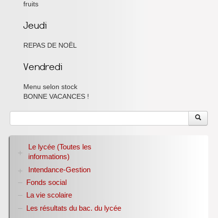
fruits
REPAS DE NOËL
Menu selon stock
BONNE VACANCES !
Le lycée (Toutes les
informations)
Intendance-Gestion
RENTREE 2026-2027
Stage des élèves de seconde
Fonds social
Restauration scolaire
Bourses nationales
La vie scolaire
Conseil d’administration
Les résultats du bac. du lycée
Année scolaire 2017-2018