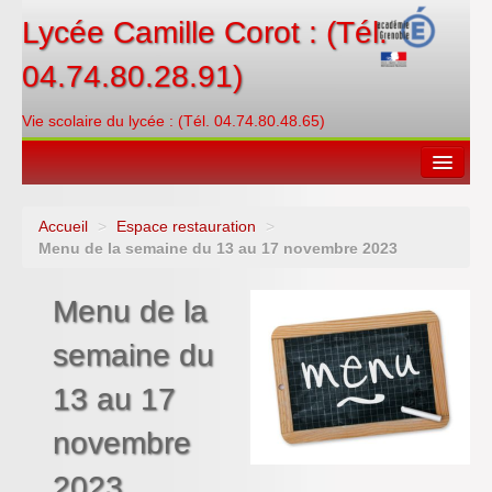
Lycée Camille Corot : (Tél.
04.74.80.28.91)
Vie scolaire du lycée : (Tél. 04.74.80.48.65)
Accueil
>
Espace restauration
>
Espace restauration
Menu de la semaine du 13 au 17 novembre 2023
Orientations
Menu de la
Contacter
semaine du
PRONOTE
13 au 17
Créditer/Réserver
novembre
ENT
2023