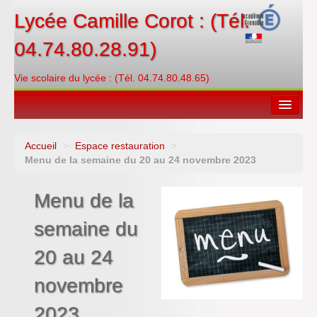
Lycée Camille Corot : (Tél.
04.74.80.28.91)
Vie scolaire du lycée : (Tél. 04.74.80.48.65)
Accueil
>
Espace restauration
>
Espace restauration
Menu de la semaine du 20 au 24 novembre 2023
Orientations
Menu de la
Contacter
semaine du
PRONOTE
20 au 24
Créditer/Réserver
novembre
ENT
2023