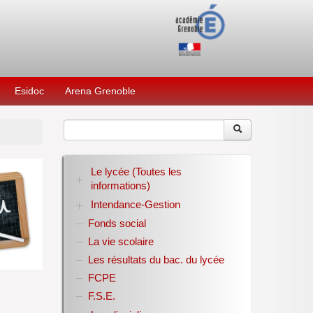
Esidoc
Arena Grenoble
Le lycée (Toutes les
informations)
Intendance-Gestion
RENTREE 2026-2027
Stage des élèves de seconde
Fonds social
Restauration scolaire
Bourses nationales
La vie scolaire
Conseil d’administration
Les résultats du bac. du lycée
Année scolaire 2017-2018
FCPE
Année scolaire 2018-2019
Année scolaire 2019-2020
F.S.E.