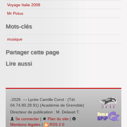
Voyage Italie 2008
Mr Potus
Mots-clés
musique
Partager cette page
Lire aussi
-2026 — Lycée Camille Corot : (Tél.
04.74.80.28.91) (Académie de Grenoble)
Directeur de publication : M. Delavet T.
Se connecter
|
Plan du site
|
Mentions légales
|
RSS 2.0