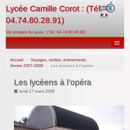
Lycée Camille Corot : (Tél.
04.74.80.28.91)
Vie scolaire du lycée : (Tél. 04.74.80.48.65)
Accueil
>
Voyages, sorties, événements...
>
Espace restauration
Année 2007-2008
>
Les lycéens à l’opéra
Orientations
Les lycéens à l’opéra
Contacter
lundi 17 mars 2008
PRONOTE
Créditer/Réserver
ENT