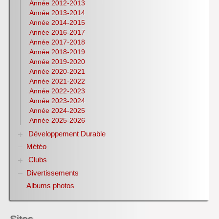
Latin
Année 2012-2013
Année 2013-2014
Mathématiques
Année 2014-2015
NSI
Année 2016-2017
Philosophie
Année 2017-2018
Pix
Année 2018-2019
Physique-Chimie
Année 2019-2020
Notices d’utilisation de logiciels
Année 2020-2021
Olympiades nationales de la chimie
Année 2021-2022
S.T.M.G.
Année 2022-2023
S.N.T.
Année 2023-2024
S.V.T
Année 2024-2025
Lycéens au cinéma
Année 2025-2026
CDI
Développement Durable
H.L.P.
Météo
Biodiversité
Club bien-être et biodiversité ANNEE DE LA
Clubs
BIODIVERSITE
Divertissements
Club ZETETIQUE
Conférences organisées par référent culture ROCA
Albums photos
Alain
Informations métiers filière bois et EDD
Jeux EDD pour TOUT le lycée
Sites