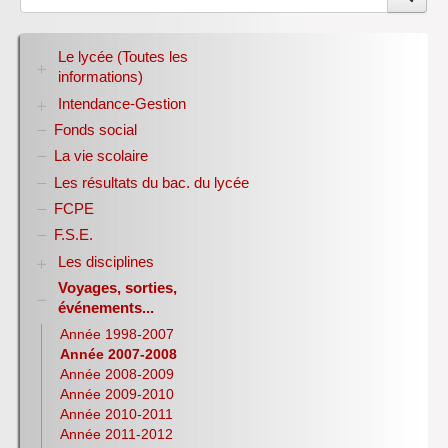
Le lycée (Toutes les
informations)
Intendance-Gestion
RENTREE 2026-2027
Stage des élèves de seconde
Fonds social
Restauration scolaire
Bourses nationales
La vie scolaire
Conseil d’administration
Les résultats du bac. du lycée
Année scolaire 2017-2018
FCPE
Année scolaire 2018-2019
Année scolaire 2019-2020
F.S.E.
Les disciplines
Voyages, sorties,
Allemand
événements...
Anglais
Sciences Economiques et Sociales
Année 1998-2007
E.P.S.
Année 2007-2008
Espagnol
Année 2008-2009
Histoire-Géographie
Année 2009-2010
Italien
Année 2010-2011
Lettres
Année 2011-2012