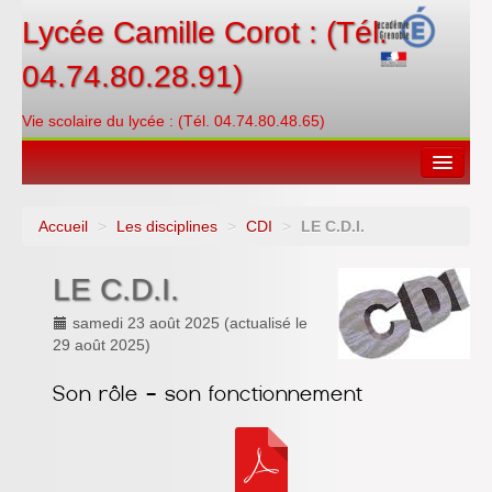
Lycée Camille Corot : (Tél.
04.74.80.28.91)
Vie scolaire du lycée : (Tél. 04.74.80.48.65)
Accueil
>
Les disciplines
>
CDI
>
LE C.D.I.
Espace restauration
LE C.D.I.
Orientations
samedi 23 août 2025
(actualisé le
Contacter
29 août 2025
)
PRONOTE
Créditer/Réserver
ENT