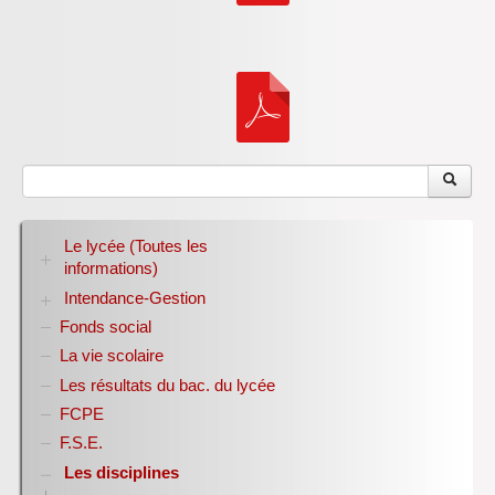
Inforizon
Esidoc
Arena Grenoble
Le lycée (Toutes les
informations)
Intendance-Gestion
RENTREE 2026-2027
Stage des élèves de seconde
Fonds social
Restauration scolaire
Bourses nationales
La vie scolaire
Conseil d’administration
Les résultats du bac. du lycée
Année scolaire 2017-2018
FCPE
Année scolaire 2018-2019
Année scolaire 2019-2020
F.S.E.
Les disciplines