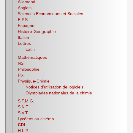
Allemand
Anglais
Sciences Economiques et Sociales
E.P.S.
Espagnol
Histoire-Géographie
Italien
Lettres
Latin
Mathématiques
NSI
Philosophie
Pix
Physique-Chimie
Notices d’utilisation de logiciels
Olympiades nationales de la chimie
S.T.M.G.
S.N.T.
S.V.T
Lycéens au cinéma
CDI
H.L.P.