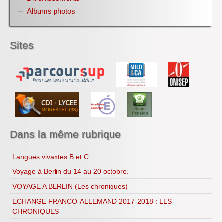
Conférences organisées par référent culture ROCA
Année 2011-2012
Albums photos
Alain
Année 2012-2013
Informations métiers filière bois et EDD
Année 2013-2014
Jeux EDD pour TOUT le lycée
Année 2014-2015
Sites
Année 2016-2017
Copenhague 2009
Année 2017-2018
Le bio...logique
Année 2018-2019
Recettes...
Année 2019-2020
Ressources
Année 2020-2021
Année 2021-2022
Année 2022-2023
Année 2023-2024
Année 2024-2025
Dans la même rubrique
Année 2025-2026
Langues vivantes B et C
Voyage à Berlin du 14 au 20 octobre.
VOYAGE A BERLIN (Les chroniques)
ECHANGE FRANCO-ALLEMAND 2017-2018 : LES
CHRONIQUES