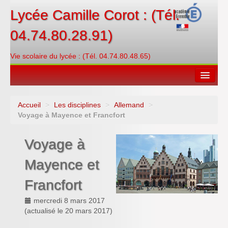
Lycée Camille Corot : (Tél.
04.74.80.28.91)
Vie scolaire du lycée : (Tél. 04.74.80.48.65)
Accueil
>
Les disciplines
>
Allemand
>
Espace restauration
Voyage à Mayence et Francfort
Orientations
Voyage à
Contacter
Mayence et
PRONOTE
Francfort
Créditer/Réserver
mercredi 8 mars 2017
(actualisé le
20 mars 2017
)
ENT