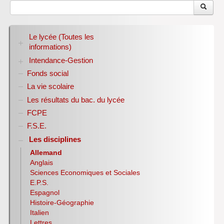
Le lycée (Toutes les
informations)
Intendance-Gestion
RENTREE 2026-2027
Stage des élèves de seconde
Fonds social
Restauration scolaire
Bourses nationales
La vie scolaire
Conseil d’administration
Les résultats du bac. du lycée
Année scolaire 2017-2018
FCPE
Année scolaire 2018-2019
Année scolaire 2019-2020
F.S.E.
Les disciplines
Allemand
Anglais
Sciences Economiques et Sociales
E.P.S.
Espagnol
Histoire-Géographie
Italien
Lettres