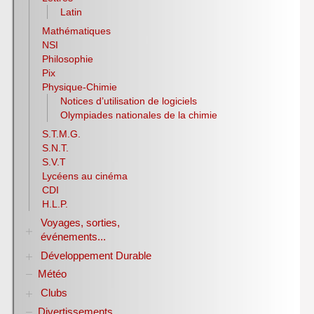
Latin
Mathématiques
NSI
Philosophie
Pix
Physique-Chimie
Notices d’utilisation de logiciels
Olympiades nationales de la chimie
S.T.M.G.
S.N.T.
S.V.T
Lycéens au cinéma
CDI
H.L.P.
Voyages, sorties,
événements...
Développement Durable
Année 1998-2007
Année 2007-2008
Météo
Biodiversité
Année 2008-2009
Club bien-être et biodiversité ANNEE DE LA
Clubs
Année 2009-2010
BIODIVERSITE
Divertissements
Année 2010-2011
Club ZETETIQUE