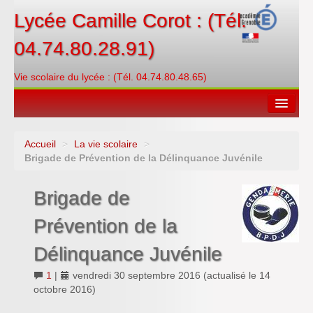
Lycée Camille Corot : (Tél.
04.74.80.28.91)
Vie scolaire du lycée : (Tél. 04.74.80.48.65)
Accueil
>
La vie scolaire
>
Espace restauration
Brigade de Prévention de la Délinquance Juvénile
Orientations
Brigade de
Contacter
Prévention de la
PRONOTE
Délinquance Juvénile
Créditer/Réserver
1
|
vendredi 30 septembre 2016
(actualisé le
14
octobre 2016
)
ENT