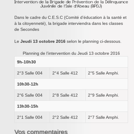
Inforizon
Esidoc
Dans le cadre du C.E.S.C (Comité d’éducation à la santé et
à la citoyenneté), la brigade interviendra dans les classes
Arena Grenoble
de Secondes
Le
Jeudi 13 octobre 2016
selon le planning ci-dessous.
Planning de l’intervention du Jeudi 13 octobre 2016
9h-10h30
2°3 Salle 004
2°4 Salle 412
2°5 Salle Amphi.
10h30-12h
2°6 Salle 004
2°8 Salle 412
2°9 Salle Amphi.
13h30-15h
2°1 Salle 004
2°2 Salle 412
2°7 Salle Amphi.
Vos commentaires