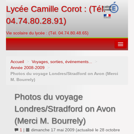
Lycée Camille Corot : (Tél.
04.74.80.28.91)
Vie scolaire du lycée : (Tél. 04.74.80.48.65)
Accueil
>
Voyages, sorties, événements...
>
Espace restauration
Année 2008-2009
>
Photos du voyage Londres/Stradford on Avon (Merci
Orientations
M. Bourrely)
Contacter
Photos du voyage
PRONOTE
Londres/Stradford on Avon
Créditer/Réserver
(Merci M. Bourrely)
ENT
1
|
dimanche 17 mai 2009
(actualisé le
28 octobre