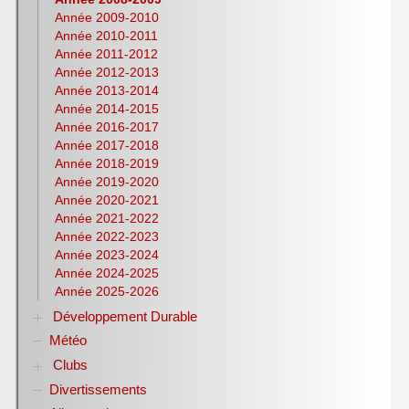
Histoire-Géographie
Année 2009-2010
Italien
Année 2010-2011
Lettres
Année 2011-2012
Latin
Année 2012-2013
Année 2013-2014
Mathématiques
Année 2014-2015
NSI
Année 2016-2017
Philosophie
Année 2017-2018
Pix
Année 2018-2019
Physique-Chimie
Année 2019-2020
Notices d’utilisation de logiciels
Année 2020-2021
Olympiades nationales de la chimie
Année 2021-2022
S.T.M.G.
Année 2022-2023
S.N.T.
Année 2023-2024
S.V.T
Année 2024-2025
Lycéens au cinéma
Année 2025-2026
CDI
Développement Durable
H.L.P.
Météo
Biodiversité
Club bien-être et biodiversité ANNEE DE LA
Clubs
BIODIVERSITE
Divertissements
Club ZETETIQUE
Conférences organisées par référent culture ROCA