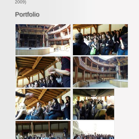
2009
)
Inforizon
Portfolio
Esidoc
Arena Grenoble