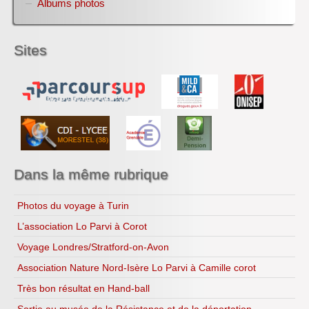
Albums photos
Alain
Informations métiers filière bois et EDD
Jeux EDD pour TOUT le lycée
Sites
Copenhague 2009
Le bio...logique
Recettes...
Ressources
Dans la même rubrique
Photos du voyage à Turin
L’association Lo Parvi à Corot
Voyage Londres/Stratford-on-Avon
Association Nature Nord-Isère Lo Parvi à Camille corot
Très bon résultat en Hand-ball
Sortie au musée de la Résistance et de la déportation