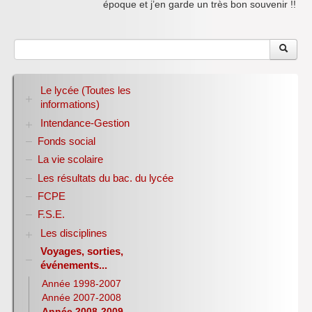
époque et j’en garde un très bon souvenir !!
Le lycée (Toutes les
informations)
Intendance-Gestion
RENTREE 2026-2027
Stage des élèves de seconde
Fonds social
Restauration scolaire
Bourses nationales
La vie scolaire
Conseil d’administration
Les résultats du bac. du lycée
Année scolaire 2017-2018
FCPE
Année scolaire 2018-2019
Année scolaire 2019-2020
F.S.E.
Les disciplines
Voyages, sorties,
Allemand
événements...
Anglais
Sciences Economiques et Sociales
Année 1998-2007
E.P.S.
Année 2007-2008
Espagnol
Année 2008-2009