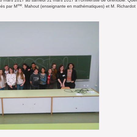
8 mars 2017 au samedi 31 mars 2017 à l’Université de Grenoble. Que
me
nés par M
. Mahout (enseignante en mathématiques) et M. Richardot