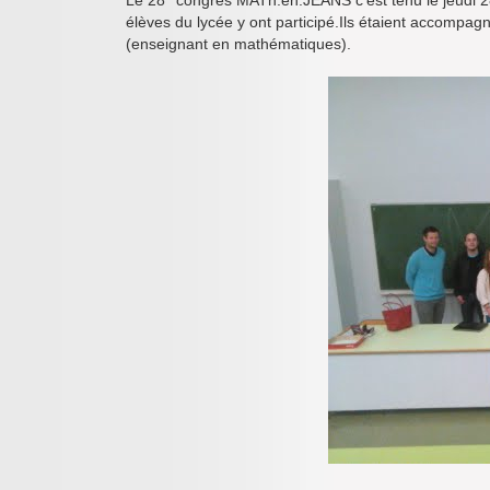
Le 28
congrès MATh.en.JEANS c’est tenu le jeudi 2
élèves du lycée y ont participé.Ils étaient accompag
(enseignant en mathématiques).