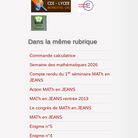
Année 2023-2024
Année 2024-2025
Année 2025-2026
Dans la même rubrique
Commande calculatrice
Semaine des mathématiques 2026
er
Compte rendu du 1
séminaire MATh en
JEANS
Action MATh en JEANS
MATh.en.JEANS rentrée 2019
Le congrès de MATh.en.JEANS
MATh.en.JEANS
Enigme n°5
Enigme n°4