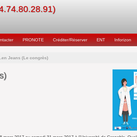
04.74.80.28.91)
ntacter
PRONOTE
Créditer/Réserver
ENT
Inforizon
.en Jeans (Le congrès)
s)