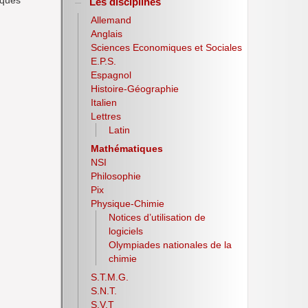
lques
Les disciplines
Allemand
Anglais
Sciences Economiques et Sociales
E.P.S.
Espagnol
Histoire-Géographie
Italien
Lettres
Latin
Mathématiques
NSI
Philosophie
Pix
Physique-Chimie
Notices d’utilisation de
logiciels
Olympiades nationales de la
chimie
S.T.M.G.
S.N.T.
S.V.T