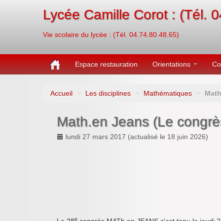
Lycée Camille Corot : (Tél. 
Vie scolaire du lycée : (Tél. 04.74.80.48.65)
Espace restauration
Orientations
Co
Accueil
>
Les disciplines
>
Mathématiques
>
Math
Math.en Jeans (Le congrè
lundi 27 mars 2017
(actualisé le
18 juin 2026
)
e