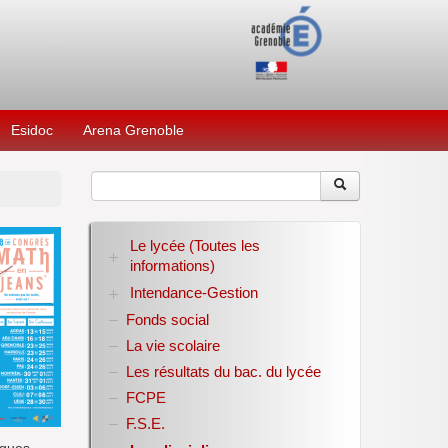
Esidoc
Arena Grenoble
Le lycée (Toutes les
informations)
Intendance-Gestion
RENTREE 2026-2027
Stage des élèves de seconde
Fonds social
Restauration scolaire
Bourses nationales
La vie scolaire
Conseil d’administration
Les résultats du bac. du lycée
Année scolaire 2017-2018
FCPE
Année scolaire 2018-2019
Année scolaire 2019-2020
F.S.E.